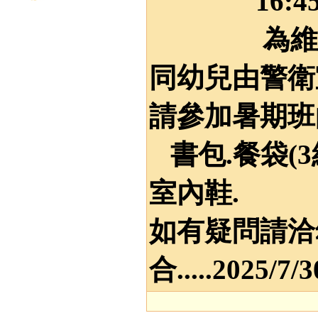
16:45-
為維護幼童
同幼兒由警衛
請參加暑期班
書包.餐袋(3
室內鞋.
如有疑問請洽幼
合.....2025/