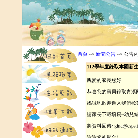
首頁
-->
新聞公告
--> 公告
112學年度錄取本園新生填寫資
親愛的家長您好
恭喜您的寶貝錄取青溪
竭誠地歡迎進入我們歡
請家長下載填寫~幼兒綜合資
將資料回傳~gina@csps.t
謝謝您的配合!