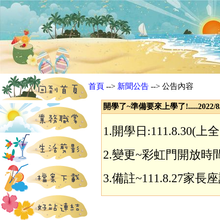
首頁
-->
新聞公告
--> 公告內容
開學了~準備要來上學了!.....2022/8
1.開學日:111.8.30
2.變更~彩虹門開放時間
3.備註~111.8.27家長